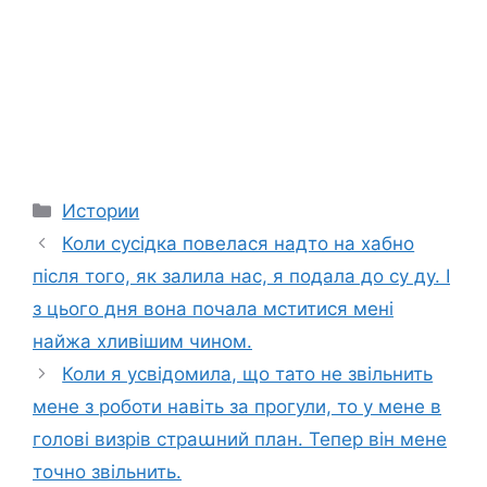
Categories
Истории
Коли сусідка повелася надто на хабно
після того, як залила нас, я подала до су ду. І
з цього дня вона почала мститися мені
найжа хливішим чином.
Коли я усвідомила, що тато не звільнить
мене з роботи навіть за прогули, то у мене в
голові визрів страաний план. Тепер він мене
точно звільнить.