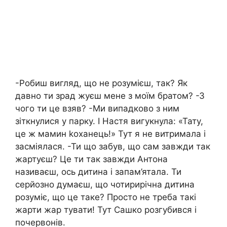
-Робиш вигляд, що не розумієш, так? Як
давно ти зрад жуєш мене з моїм братом? -З
чого ти це взяв? -Ми випадково з ним
зіткнулися у парку. І Настя вигукнула: «Тату,
це ж мамин kоханець!» Тут я не витримала і
засміялася. -Ти що забув, що сам завжди так
жартуєш? Це ти так завжди Антона
називаєш, ось дитина і запам’ятала. Ти
серйозно думаєш, що чотирирічна дитина
розуміє, що це таке? Просто не треба такі
жарти жар тувати! Тут Сашко розгубився і
почервонів.