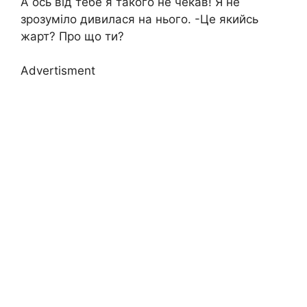
А ось від тебе я такого не чекав! Я не
зрозуміло дивилася на нього. -Це якийсь
жарт? Про що ти?
Advertisment