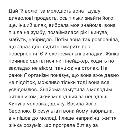
Дай їй волю, за молодість вона і душу
дияволові продасть, ось тільки знайти його
ще. Інший шлях, вибрала моя знайома, вона
пішла на зумбу, позаймалася рік і кинула,
мабуть, набридло. Потім вона так розповніла,
що зараз досі сидить і марить про
повернення. Є й екстремальні випадки. Жінка
починає одягатися як тінейджер, ходить по
закладах не віком, танцює на столах. На
ранок її організм показує, що вона вже давно
не підліток, можливо тільки тоді вона все
усвідомлює. Знайома замутила з молодим
айтішником, який молодший за неї вдвічі.
Кинула чоловіка, дочку. Возила його
Європою. В результаті вона йому набридла, і
він пішов до молоді. І лише наприкінці життя
жінка розуміє, що програла бит ву за