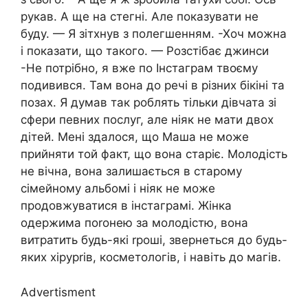
рукав. А ще на стегні. Але показувати не
буду. — Я зітхнув з полегшенням. -Хоч можна
і показати, що такого. — Розстібає джинси
-Не потрібно, я вже по Інстаграм твоєму
подивився. Там вона до речі в різних бікіні та
позах. Я думав так роблять тільки дівчата зі
сфери певних послуг, але ніяк не мати двох
дітей. Мені здалося, що Маша не може
прийняти той факт, що вона старіє. Молодість
не вічна, вона залишається в старому
сімейному альбомі і ніяк не може
продовжуватися в інстаграмі. Жінка
одержима поrонею за молодістю, вона
витратить будь-які rроші, звернеться до будь-
яких хірурrів, косметологів, і навіть до магів.
Advertisment