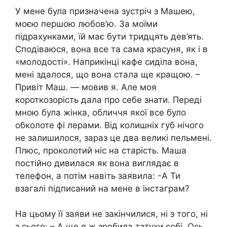
У мене була призначена зустріч з Машею,
моєю першою любов’ю. За моїми
підрахунками, їй має бути тридцять дев’ять.
Сподіваюся, вона все та сама красуня, як і в
«молодості». Наприкінці кафе сиділа вона,
мені здалося, що вона стала ще кращою. –
Привіт Маш. — мовив я. Але моя
короткозорість дала про себе знати. Переді
мною була жінка, обличчя якої все було
обколоте фі лерами. Від колишніх губ нічого
не залишилося, зараз це два великі пельмені.
Плюс, проколотий ніс на старість. Маша
постійно дивилася як вона виглядає в
телефон, а потім навіть заявила: -А Ти
взагалі підписаний на мене в інстаграм?
На цьому її заяви не закінчилися, ні з того, ні
з сього: – А ще я ж зробила татухи собі. Ось