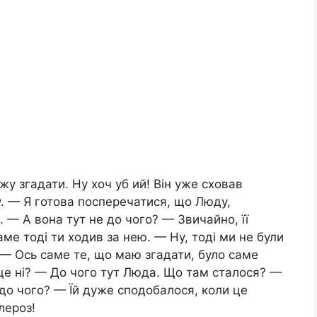
жу згадати. Ну хоч уб ий! Він уже сховав
у. — Я готова посперечатися, що Люду,
— А вона тут не до чого? — Звичайно, її
аме тоді ти ходив за нею. — Ну, тоді ми не були
 — Ось саме те, що маю згадати, було саме
а це ні? — До чого тут Люда. Що там сталося? —
 до чого? — Їй дуже сподобалося, коли це
лероз!