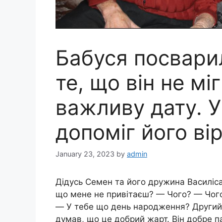
Бабуся посвари
те, що він не мі
важливу дату. У
допоміг його вір
January 23, 2023
by
admin
Дідусь Семен та його дружина Василіса 
що мене не привітаєш? — Чого? — Чого 
— У тебе що день народження? Другий р
думав, що це добрий жарт. Він добре 