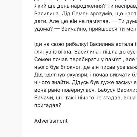
Який ще день народження? Ти насправд
Василина. Дід Семен зрозумів, що наспр
дати. Але цю він не пам’ятав. — Ти дум
удома? — Звичайно, прийшовся ти мен
Іди на свою рибалку! Василина встала і
глянув із вікна. Василина і пішла до су
Семен почав перебирати у пам’яті, але т
нього був блокнот, де він писав усе ва
Дід одягнув окуляри, і почав вивчати бл
нічого знайти. Дідусь був дуже засмучен
вона рано повернулася. Бабуся Василис
Бачачи, що так і нічого не згадав, вона
пригадав?
Advertisment