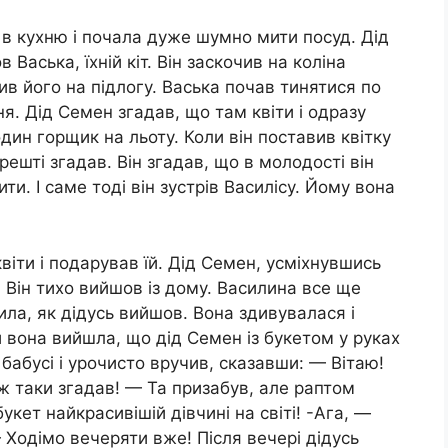
в кухню і почала дуже шумно мити посуд. Дід
 Васька, їхній кіт. Він заскочив на коліна
авив його на підлогу. Васька почав тинятися по
ня. Дід Семен згадав, що там квіти і одразу
один горщик на льоту. Коли він поставив квітку
ешті згадав. Він згадав, що в молодості він
ти. І саме тоді він зустрів Василісу. Йому вона
й квіти і подарував їй. Дід Семен, усміхнувшись
. Він тихо вийшов із дому. Василина все ще
ила, як дідусь вийшов. Вона здивувалася і
и вона вийшла, що дід Семен із букетом у руках
 бабусі і урочисто вручив, сказавши: — Вітаю!
 таки згадав! — Та призабув, але раптом
укет найкрасивішій дівчині на світі! -Ага, —
 Ходімо вечеряти вже! Після вечері дідусь