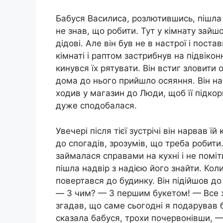
Бабуся Василиса, розлютившись, пішла 
не знав, що робити. Тут у кімнату зайшов
дідові. Але він був не в настрої і пост
кімнаті і раптом застрибнув на підвікон
кинувся їх рятувати. Він встиг зловити 
дома до нього прийшло осяяння. Він нар
ходив у магазин до Люди, щоб її підкори
дуже сподобалася.
Увечері після тієї зустрічі він нарвав ї
до спогадів, зрозумів, що треба робити
займалася справами на кухні і не поміт
пішла надвір з надією його знайти. Кол
повертався до будинку. Він підійшов до
— З чим? — З першим букетом! — Все ж
згадав, що саме сьогодні я подарував б
сказала бабуся, трохи почервонівши, —