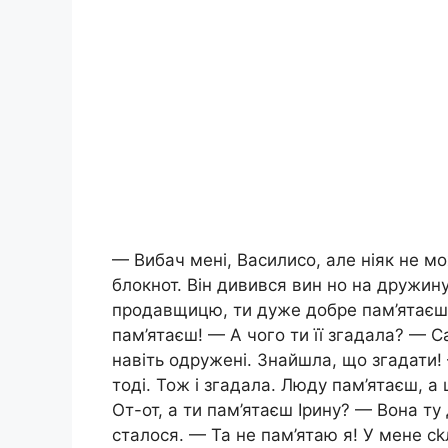
— Вибач мені, Василисо, але ніяк не мо
блокнот. Він дивився вин но на дружин
продавщицю, ти дуже добре пам’ятаєш. 
пам’ятаєш! — А чого ти її згадала? — С
навіть одружені. Знайшла, що згадати!
тоді. Тож і згадала. Люду пам’ятаєш, 
От-от, а ти пам’ятаєш Ірину? — Вона ту
сталося. — Та не пам’ятаю я! У мене сk