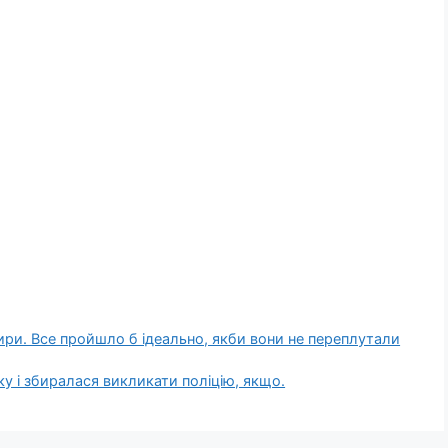
тири. Все пройшло б ідеально, якби вони не переплутали
ку і збиралася викликати поліцію, якщо.