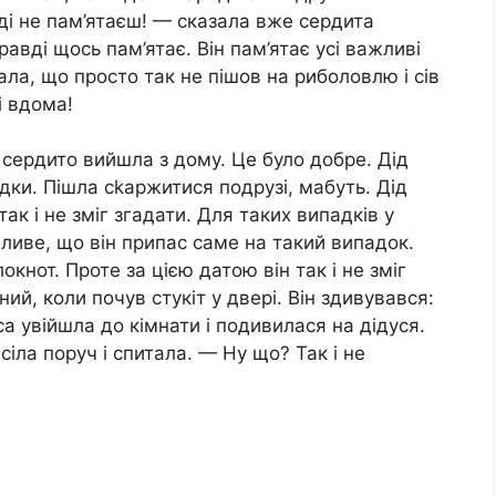
і не пам’ятаєш! — сказала вже сердита
авді щось пам’ятає. Він пам’ятає усі важливі
ала, що просто так не пішов на риболовлю і сів
і вдома!
 сердито вийшла з дому. Це було добре. Дід
сідки. Пішла сkаржитися подрузі, мабуть. Дід
ак і не зміг згадати. Для таких випадків у
жливе, що він припас саме на такий випадок.
окнот. Проте за цією датою він так і не зміг
ий, коли почув стукіт у двері. Він здивувався:
а увійшла до кімнати і подивилася на дідуся.
 сіла поруч і спитала. — Ну що? Так і не