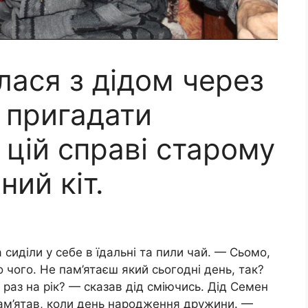
лася з дідом через
г пригадати
 цій справі старому
ний кіт.
сиділи у себе в їдальні та пили чай. — Сьомо,
чого. Не пам’ятаєш який сьогодні день, так?
аз на рік? — сказав дід сміючись. Дід Семен
пам’ятав, коли день народження дружини. —