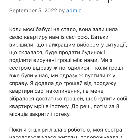
September 5, 2022
by
admin
Коли моєї бабусі не стало, вона залишила
свою квартиру нам із сестрою. Батьки
вирішили, що найкращим вибором у ситуації,
що склалася, буде продати будинок і
поділити виручені гроші між нами. Ми з
сестрою відразу ж погодилися, і коли гроші
вже були у нас, ми одразу ж пустили їх у
справу. Я додала до грошей від продажу
квартири свої накопичення, і в мене
зібралося достатньо грошей, щоб купити собі
квартиру мрії в іпотеку. До речі, потім за 8
місяців закрити іпотеку.
Поки я зі шкіри лізла з роботою, моя сестра
насолоджувалася життям: подорожувала з