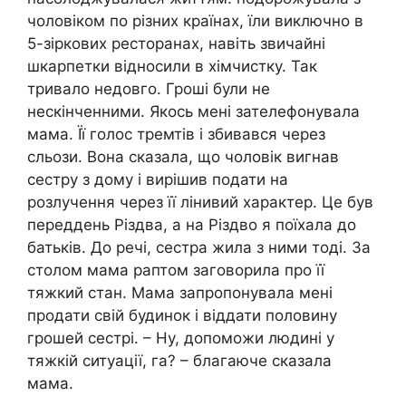
чоловіком по різних країнах, їли виключно в
5-зіркових ресторанах, навіть звичайні
шкарпетки відносили в хімчистку. Так
тривало недовго. Гроші були не
нескінченними. Якось мені зателефонувала
мама. Її голос тремтів і збивався через
сльози. Вона сказала, що чоловік вигнав
сестру з дому і вирішив подати на
розлучення через її лінивий характер. Це був
переддень Різдва, а на Різдво я поїхала до
батьків. До речі, сестра жила з ними тоді. За
столом мама раптом заговорила про її
тяжкий стан. Мама запропонувала мені
продати свій будинок і віддати половину
грошей сестрі. – Ну, допоможи людині у
тяжкій ситуації, га? – благаюче сказала
мама.