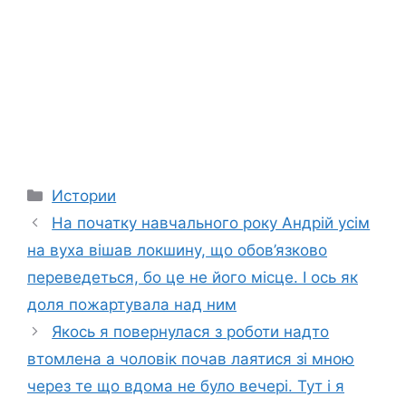
Categories
Истории
На початку навчального року Андрій усім
на вуха вішав локшину, що обов’язково
переведеться, бо це не його місце. І ось як
доля пожартувала над ним
Якось я повернулася з роботи надто
втомлена а чоловік почав лаятися зі мною
через те що вдома не було вечері. Тут і я