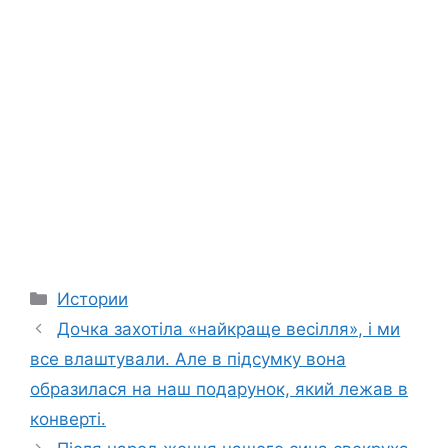
Categories
Истории
Дочка захотіла «найкраще весілля», і ми
все влаштували. Але в підсумку вона
образилася на наш подарунок, який лежав в
конверті.