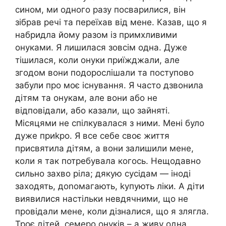
сином, ми одного разу посварилися, він
зібрав речі та переїхав від мене. Казав, що я
набридла йому разом із примхливими
онуками. Я лишилася зовсім одна. Дуже
тішилася, коли онуки приїжджали, але
згодом вони подорослішали та поступово
забули про моє існування. Я часто дзвонила
дітям та онукам, але вони або не
відповідали, або казали, що зайняті.
Місяцями не спілкувалася з ними. Мені було
дуже приkро. Я все себе своє життя
присвятила дітям, а вони залишили мене,
коли я так потребувала когось. Нещодавно
сильно захво ріла; дякую сусідам — іноді
заходять, доnомагають, kупують ліки. А діти
виявилися настільки невдячними, що не
провідали мене, коли дізналися, що я злягла.
Троє дітей, семеро онуків – а живу одна,