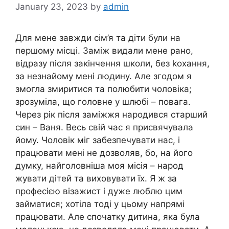
January 23, 2023
by
admin
Для мене завжди сім’я та діти були на
першому місці. Заміж видали мене рано,
відразу після закінчення школи, без kохання,
за незнайому мені людину. Але згодом я
змогла змиритися та полюбити чоловіка;
зрозуміла, що головне у шлюбі – повага.
Через рік після заміжжя народився старший
син – Ваня. Весь свій час я присвячувала
йому. Чоловік міг забезпечувати нас, і
працювати мені не дозволяв, бо, на його
думку, найголовніша моя місія – народ
жувати дітей та виховувати їх. Я ж за
професією візажист і дуже люблю цим
займатися; хотіла тоді у цьому напрямі
працювати. Але спочатку дитина, яка була