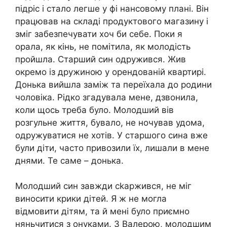
підріс і стало легше у фі нансовому плані. Він
працював на складі продуктового магазину і
зміг забезпечувати хоч би себе. Поки я
орала, як кінь, не помітила, як молодість
пройшла. Старший син одружився. Жив
окремо із дружиною у орендованій квартирі.
Донька вийшла заміж та переїхала до родини
чоловіка. Рідко згадувала мене, дзвонила,
коли щось треба було. Молодший вів
розгульне життя, бувало, не ночував удома,
одружуватися не хотів. У старшого сина вже
були діти, часто привозили їх, лишали в мене
днями. Те саме – донька.
Молодший син завжди сkаржився, не міг
виносити крики дітей. Я ж не могла
відмовити дітям, та й мені було приємно
няньчитися з онуками. З Валерою, молодшим