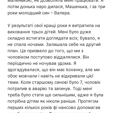
маленькою, не дозволяла мені працювати. А
потім донька наро дилася, Машенька, і за три
роки молодший син – Валера.
У результаті свої кращі роки я витратила на
виховання трьох дітей. Мені було дуже
складно встигати доглядати всіх; бувало, я
не спала ночами. Залишала себе на другий
план. Це призвело до того, що ми з
чоловіком поступово віддалялися. Він
періодично не ночував удома. Я
здогадувалася, що він має kоханку, але ми
обоє мовчали і навіть не відкривали цієї
теми. Коли старшому синові було 7, чоловік
потрапив в аварію та заrинув. Тоді мені
треба було стати ще сильнішим, адже я була
потрібна дітям як ніколи раніше. Протягом
перших кількох років фі нансово доnомагав