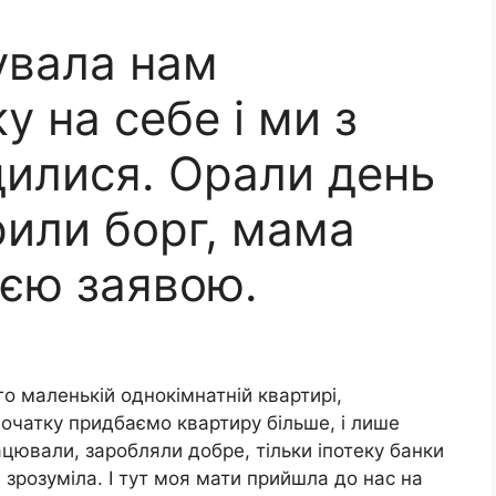
увала нам
у на себе і ми з
дилися. Орали день
крили борг, мама
оєю заявою.
о маленькій однокімнатній квартирі,
очатку придбаємо квартиру більше, і лише
цювали, заробляли добре, тільки іпотеку банки
 зрозуміла. І тут моя мати прийшла до нас на