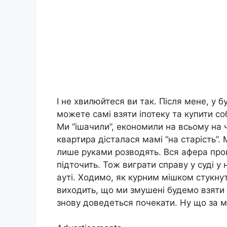
І не хвилюйтеся ви так. Після мене, у 
можете самі взяти іпотеку та купити со
Ми “ішачили”, економили на всьому на 
квартира дісталася мамі “на старість”.
лише руками розводять. Вся афера про
підточить. Тож виграти справу у суді у
ауті. Ходимо, як курним мішком стукнуті.
виходить, що ми змушені будемо взяти 
знову доведеться почекати. Ну що за ми