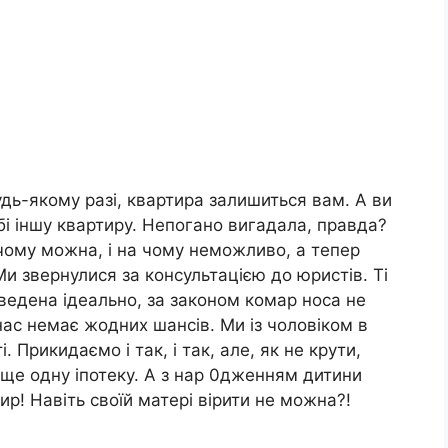
будь-якому разі, квартира залишиться вам. А ви
бі іншу квартиру. Непогано вигадала, правда?
чому можна, і на чому неможливо, а тепер
 Ми звернулися за консультацією до юристів. Ті
ведена ідеально, за законом комар носа не
 нас немає жодних шансів. Ми із чоловіком в
 Прикидаємо і так, і так, але, як не крути,
ще одну іпотеку. А з нар 0дженням дитини
р! Навіть своїй матері вірити не можна?!