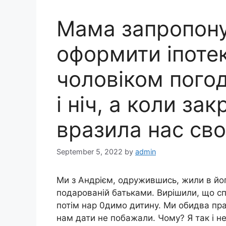
Мама запропон
оформити іпотек
чоловіком пого
і ніч, а коли за
вразила нас св
September 5, 2022
by
admin
Ми з Андрієм, одружившись, жили в йог
подарованій батьками. Вирішили, що сп
потім нар 0димо дитину. Ми обидва пра
нам дати не побажали. Чому? Я так і не