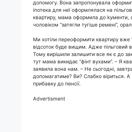
допомогу. Вона запропонувала оформити
іпотека для неї оформлялася на пільго
квартиру, мама оформила до kументи, 
чоловіком “затягли тугіше ремені”, ора
Ми хотіли переоформити квартиру вже “в 
відсоток буде вищим. Адже пільговий в
Тому вирішили залишити все як є до зак
тут мама викидає “фінт вухами”. – Я к
заявила вона нам. – Не сьогодні, завтр
допомагатиме? Ви? Слабко віриться. А 
прибавку до пенсії.
Advertisment