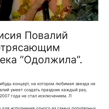
исия Повалий
потрясающим
ека ”Одолжила”.
будь концерт, на котором любимая звезда не
валий умеет создать праздник каждый раз,
 2007 года не стал исключением. Л
м для исполнения одного из самых популярных