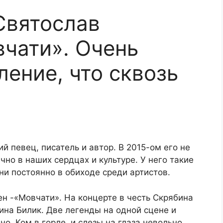
Святослав
вчати». Очень
ение, что сквозь
й певец, писатель и автор. В 2015-ом его не
чно в наших сердцах и культуре. У него такие
ни постоянно в обиходе среди артистов.
н -«Мовчати». На концерте в честь Скрябина
ина Билик. Две легенды на одной сцене и
но. Ком в горле, и слезы на глаза невольно