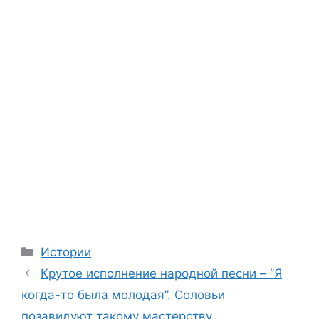
Categories
Истории
Крутое исполнение народной песни – ‘’Я
когда-то была молодая’’. Соловьи
позавидуют такому мастерству