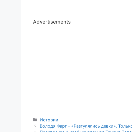
Advertisements
Categories
Истории
Володя Фарт – «Разгулялись девки». Тольк