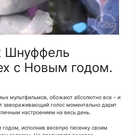
к Шнуффель
ех с Новым годом.
ых мультфильмов, обожают абсолютно все – и
этот завораживающий голос моментально дарит
тличным настроением на весь день.
м годом, исполнив веселую песенку своим