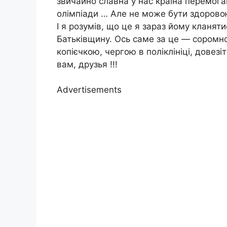
звичайно славна у нас країна перемога
олімпіади … Але не може бути здоровою
І я розумів, що це я зараз йому кланяти
Батьківщину. Ось саме за це — соромн
копієчкою, чергою в поліклініці, довез
вам, друзья !!!
Advertisements