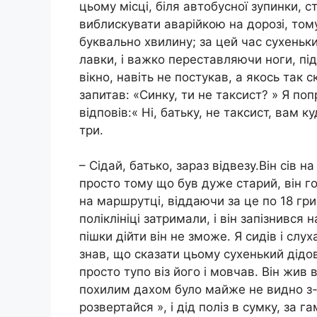
цьому місці, біля автобусної зупинки, 
виблискувати аварійкою на дорозі, том
буквально хвилину; за цей час сухенький
лавки, і важко переставляючи ноги, під
вікно, навіть не постукав, а якось так 
запитав: «Синку, ти не таксист? » Я по
відповів:« Ні, батьку, не таксист, вам 
три.
– Сідай, батько, зараз відвезу.Він сів 
просто тому що був дуже старий, він го
на маршрутці, віддаючи за це по 18 гри
поліклініці затримали, і він запізнився
пішки дійти він не зможе. Я сидів і слух
знав, що сказати цьому сухенький дідові
просто тупо віз його і мовчав. Він жив в
похилим дахом було майже не видно з-за
розвертайся », і дід поліз в сумку, за г