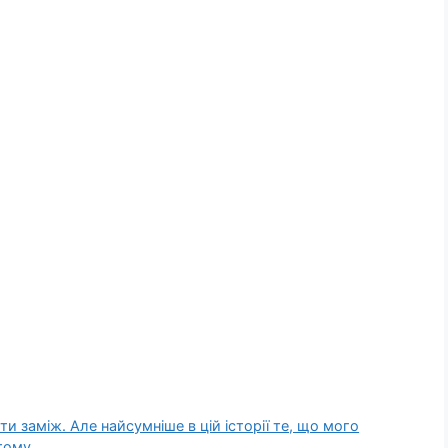
ти заміж. Але найсумніше в цій історії те, що мого
 тому