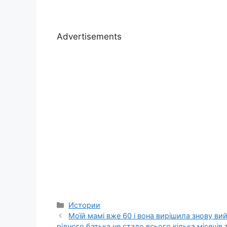
Advertisements
Categories
Истории
Моїй мамі вже 60 і вона вирішила знову вий
рідного батька не стало всього кілька місяців