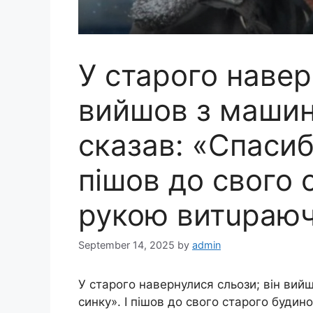
У старого навер
вийшов з машин
сказав: «Спасибі
пішов до свого 
рукою витuраюч
September 14, 2025
by
admin
У старого навернулися сльози; він вийш
синку». І пішов до свого старого буди