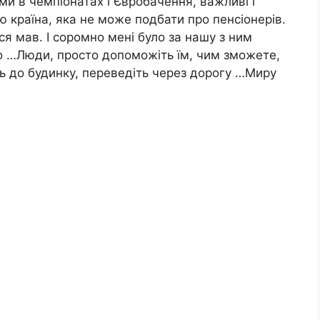
ми в чемпіонатах і Євробачення, важливі і
 країна, яка не може подбати про пенсіонерів.
ся мав. І соромно мені було за нашу з ним
о …Люди, просто допоможіть їм, чим зможете,
іть до будинку, переведіть через дорогу …Миру