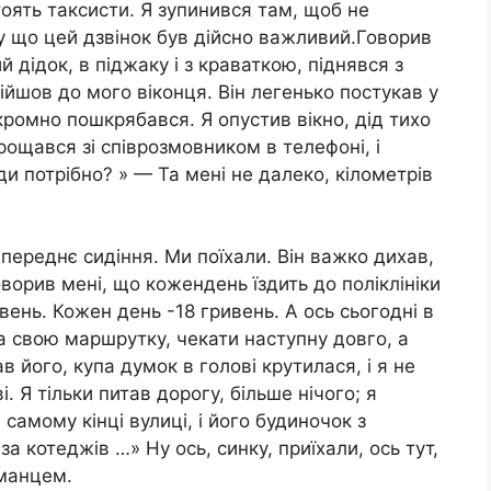
стоять таксисти. Я зупинився там, щоб не
у що цей дзвінок був дійсно важливий.Говорив
 дідок, в піджаку і з краваткою, піднявся з
ійшов до мого віконця. Він легенько постукав у
скромно пошкрябався. Я опустив вікно, дід тихо
прощався зі співрозмовником в телефоні, і
куди потрібно? » — Та мені не далеко, кілометрів
на переднє сидіння. Ми поїхали. Він важко дихав,
ворив мені, що кожендень їздить до поліклініки
вень. Кожен день -18 гривень. А ось сьогодні в
 на свою маршрутку, чекати наступну довго, а
ав його, купа думок в голові крутилася, і я не
. Я тільки питав дорогу, більше нічого; я
 самому кінці вулиці, і його будиночок з
 котеджів …» Ну ось, синку, приїхали, ось тут,
аманцем.