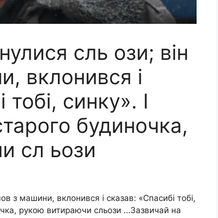
нулися сль ози; він
и, вклонився і
 тобі, синку». І
старого будиночка,
и сл ьози
ов з машини, вклонився і сказав: «Спасибі тобі,
ночка, рукою витираючи сльози …Зазвичай на