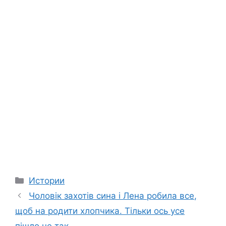
Categories
Истории
Чоловік захотів сина і Лена робила все,
щоб на pодити хлопчика. Тільки ось усе
пішло не так.