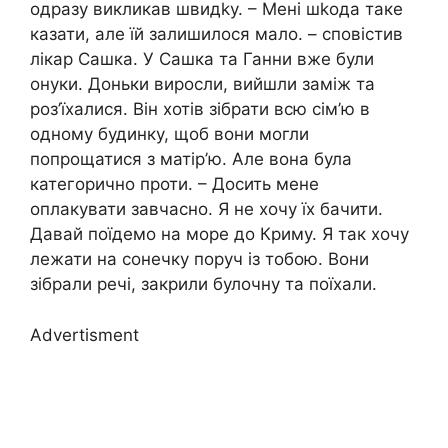
одразу викликав швидkу. – Мені шkода таке
казати, але їй залишилося мало. – сповістив
лікар Сашка. У Сашка та Ганни вже були
онуки. Доньки виросли, вийшли заміж та
роз’їхалися. Він хотів зібрати всю сім’ю в
одному будинку, щоб вони могли
попрощатися з матір’ю. Але вона була
категорично проти. – Досить мене
оплакувати завчасно. Я не хочу їх бачити.
Давай поїдемо на море до Криму. Я так хочу
лежати на сонечку поруч із тобою. Вони
зібрали речі, закрили булочну та поїхали.
Advertisment