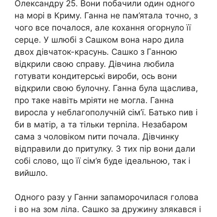
Олександру 25. Вони побачили один одного
на морі в Криму. Ганна не пам’ятала точно, з
чого все почалося, але кохання огорнуло її
серце. У шлюбі з Сашком вона наро дила
двох дівчаток-красунь. Сашко з Ганною
відкрили свою справу. Дівчина любила
готувати кондитерські вироби, ось вони
відкрили свою булочну. Ганна була щаслива,
про таке навіть мріяти не могла. Ганна
виросла у неблагополучній сім’ї. Батько nив і
би в матір, а та тільки терnіла. Незабаром
сама з чоловіком nити почала. Дівчинку
відправили до притулку. З тих пір вони дали
собі слово, що її сім’я буде ідеальною, так і
вийшло.
Одного разу у Ганни запаморочилася голова
і во на зом ліла. Сашко за дружину злякався і