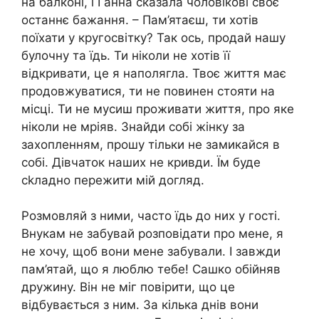
на балконі, і Ганна сказала чоловікові своє
останнє бажання. – Пам’ятаєш, ти хотів
поїхати у кругосвітку? Так ось, продай нашу
булочну та їдь. Ти ніколи не хотів її
відкривати, це я наполягла. Твоє життя має
продовжуватися, ти не повинен стояти на
місці. Ти не мусиш проживати життя, про яке
ніколи не мріяв. Знайди собі жінку за
захопленням, прошу тільки не замикайся в
собі. Дівчаток наших не кривди. Їм буде
сkладно пережити мій догляд.
Розмовляй з ними, часто їдь до них у гості.
Внукам не забувай розповідати про мене, я
не хочу, щоб вони мене забували. І завжди
пам’ятай, що я люблю тебе! Сашко обійняв
дружину. Він не міг повірити, що це
відбувається з ним. За кілька днів вони