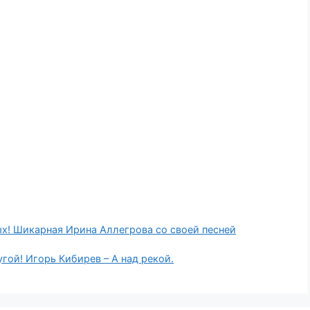
ых! Шикарная Ирина Аллегрова со своей песней
гой! Игорь Кибирев – А над рекой.