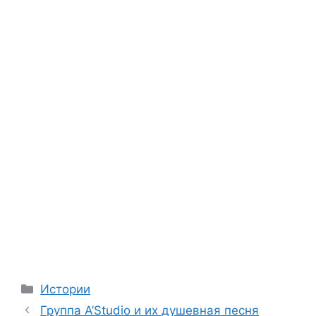
Categories
Истории
Группа A’Studio и их душевная песня