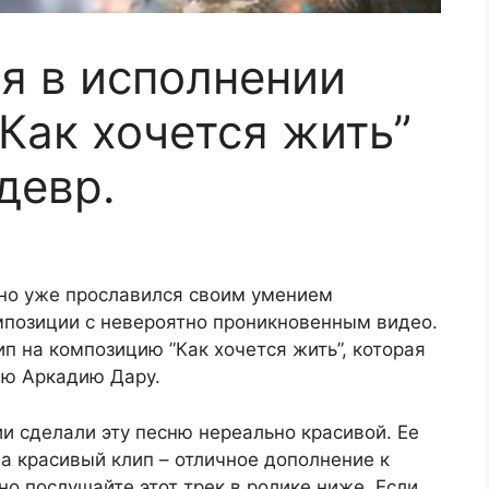
я в исполнении
Как хочется жить”
девр.
но уже прославился своим умением
позиции с невероятно проникновенным видео.
п на композицию ”Как хочется жить”, которая
лю Аркадию Дару.
ии сделали эту песню нереально красивой. Ее
 а красивый клип – отличное дополнение к
но послушайте этот трек в ролике ниже. Если