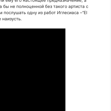
али ему его настоящее предназначение, а
 бы не полноценной без такого артиста с
 послушать одну из работ Иглесиаса –“El
е наизусть.