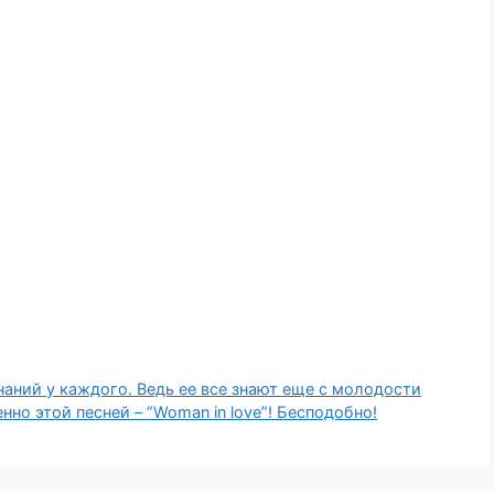
аний у каждого. Ведь ее все знают еще с молодости
но этой песней – ”Woman in love”! Бесподобно!