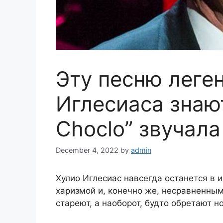
Эту песню леге
Иглесиаса знают
Choclo” звучала
December 4, 2022
by
admin
Хулио Иглесиас навсегда останется в 
харизмой и, конечно же, несравненным
стареют, а наоборот, будто обретают н