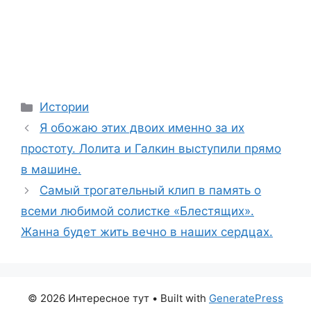
Categories
Истории
Я обожаю этих двоих именно за их
простоту. Лолита и Галкин выступили прямо
в машине.
Самый трогательный клип в память о
всеми любимой солистке «Блестящих».
Жанна будет жить вечно в наших сердцах.
© 2026 Интересное тут
• Built with
GeneratePress