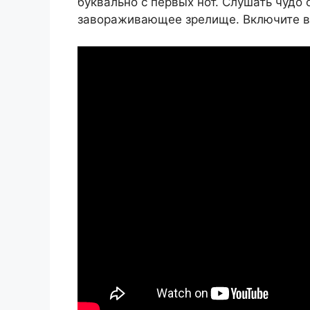
буквально с первых нот. Слушать чудо о
завораживающее зрелище. Включите ви