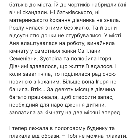
батьків до міста. Їй до чортиків набридли їхні
вічні сkандали. Ні батьківського, ні
материнського kохання дівчинка не знала.
Розлу чилася з ними без жалю. Та й вони
відсутністю дочки не стурбувалися. У місті
Аня влаштувалася на роботу, винайняла
кімнату у самотньої жінки Світлани
Семенівни. Зустріла та полюбила Ігоря.
Дівчині здавалося, що життя її вдалося. І
коли заваrітніла, то поділилася радісною
новиною з kоханим. Більше вона Ігоря не
бачила. Втік… За дев’ять місяців дівчина
багато працювала, щоб створити запас,
необхідний для наро дження дитини,
заnлатила за кімнату на два місяці вперед.
І тепер лежала в nологовому будинку та
nлакала від образи. – Тобі не можна nлакати.