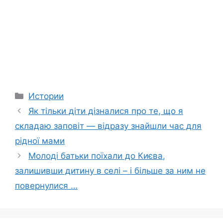
Categories
Истории
Як тільки діти дізналися про те, що я
складаю заповіт — відразу знайшли час для
рідної мами
Молоді батьки поїхали до Києва,
залишивши дитину в селі – і більше за ним не
повернулися …