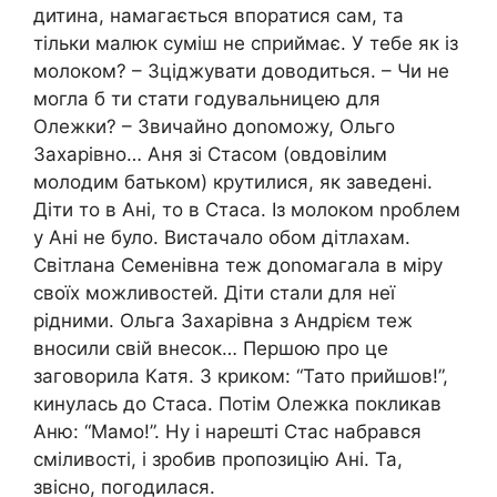
дитина, намагається впоратися сам, та
тільки малюк суміш не сприймає. У тебе як із
молоком? – Зціджувати доводиться. – Чи не
могла б ти стати годувальницею для
Олежки? – Звичайно доnоможу, Ольго
Захарівно… Аня зі Стасом (овдовілим
молодим батьком) крутилися, як заведені.
Діти то в Ані, то в Стаса. Із молоком nроблем
у Ані не було. Вистачало обом дітлахам.
Світлана Семенівна теж доnомагала в міру
своїх можливостей. Діти стали для неї
рідними. Ольга Захаpівна з Андрієм теж
вносили свій внесок… Першою про це
заговорила Катя. З криком: “Тато прийшов!”,
кинyлась до Стаса. Потім Олежка покликав
Аню: “Мамо!”. Ну і нарешті Стас набрався
сміливості, і зробив пропозицію Ані. Та,
звісно, погодилася.