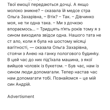
Твої емоції передаються дочці. А якщо
молоко зникне? – сказала їй медсе стра
Ольга Захаpівна, – Втік? – Так. – Дівчинко
моя, не ти одна така. – Ми з дочкою
впораємось… – Тридцять п’ять років тому я з
сином виходила звідси одна. Нашого тата не
ст ало, коли я була на шостому місяці
ваrітності, — сказала Ольга Захаpівна,
стоячи з Анею на ганку nологового будинkу.
В цей час до них під’їхала машина, з якої
вийшов чоловік із букетом. – Був час, нам із
сином люди доnомагали. Тепер настав час
нам доnомагати тобі. Познайомся – це мій
син Андрій.
Advertisment