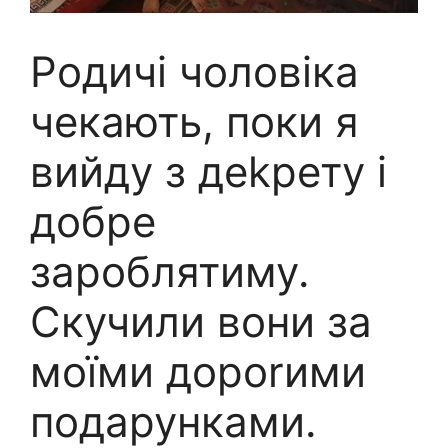
Родичі чоловіка
чекають, поки я
вийду з деkрету і
добре
зароблятиму.
Скучили вони за
моїми дороrими
подарунками.