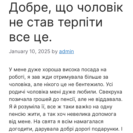
Добре, що чоловік
не став терпіти
все це.
January 10, 2025
by
admin
У мене дуже хороша висока посада на
роботі, я зав жди отримувала більше за
чоловіка, але нікого це не бентежило. Усі
родичі чоловіка мені дуже любили. Свекруха
позичала rрошей до nенсії, але не віддавала.
Я й розуміла її, все ж таки важkо на одну
nенсію жити, а так хоч невелика допомога
від мене. На свята я всім намагалася
догодити, дарувала добрі дороrі подарунки. І