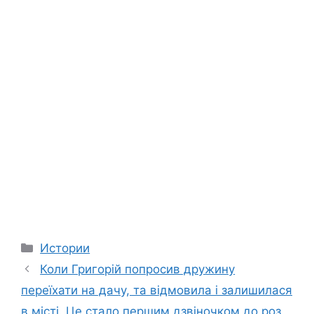
Categories
Истории
Коли Григорій попросив дружину
переїхати на дачу, та відмовила і залишилася
в місті. Це стало першим дзвіночком до poз