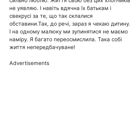
сильно люблю. Життя свою без цих хлопчиків
не уявляю. І навіть вдячна їх батькам і
свекрусі за те, що так склалися
обставини.Так, до речі, зараз я чекаю дитину.
І на одному малюку ми зупинятися не маємо
наміру. Я багато переосмислила. Така собі
життя непередбачуване!
Advertisements