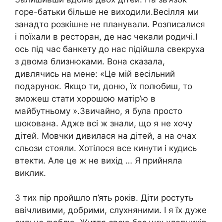
горе-батьки більше не виходили.Весілля ми
занадто розкішне не планували. Розписалися
і поїхали в ресторан, де нас чекали родичі.І
ось під час банкету до нас підійшла свекруха
з двома близнюками. Вона сказала,
дивлячись на мене: «Це мій весільний
подарунок. Якщо ти, доню, їх полюбиш, то
зможеш стати хорошою матір’ю в
майбутньому ».Звичайно, я була просто
шокована. Адже всі ж знали, що я не хочу
дітей. Мовчки дивилася на дітей, а на очах
сльози стояли. Хотілося все кинути і кудись
втекти. Але це ж не вихід … Я прийняла
виклик.
З тих пір пройшло п’ять років. Діти ростуть
ввічливими, добрими, слухняними. І я їх дуже