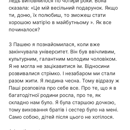
ледь виповнилося по чотири роки. Вона
сказала: «Це мій весільний подарунок. Якщо
ти, доню, їх полюбиш, то зможеш стати
хорошою матір’ю в майбутньому ». Як все
починалося?
З Пашею я познайомилася, коли вже
закінчувала університет. Він був ввічливим,
культурним, галантним молодим чоловіком.
Я не могла не зацікавитися ім. Відносини
розвивалися стрімко. І незабаром ми стали
разом жити. Я людина чесна. Тому відразу ж
Паші розповіла про себе все. Про те, що я в
багатодітної родини росла, про те, як
складно нам було. Я була старшою дочкою,
тому виховання братів і сестер було на мені.
Само собою, дітей після цього не хотілося.