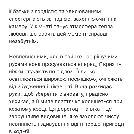
Її батьки з гордістю та хвилюванням
спостерігають за подією, захоплюючи її на
камеру. У кімнаті панує атмосфера тепла і
любові, що робить цей момент справді
незабутнім.
Невпевненими, але в той же час рішучими
рухами вона просувається вперед, її крихітні
ніжки стукають по підлозі. Її личко
освітлюється широкою посмішкою, очі сяють
від збудження і цікавості. Вона розкидає
руки, щоб зберегти рівновагу, і радісно
хихикає, а її миле платтячко колишеться при
кожному кроці. Ця дорогоцінна віха – це
зворушливе видовище, яке захоплює чисту
невинність і здивування від її першої пригоди
в ходьбі.