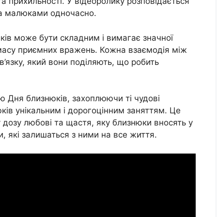
та прихильності. У відеоролику розповідається
ма малюками одночасно.
ків може бути складним і вимагає значної
 масу приємних вражень. Кожна взаємодія між
’язку, який вони поділяють, що робить
ню Дня близнюків, захоплюючи ті чудові
ків унікальним і дорогоцінним заняттям. Це
 дозу любові та щастя, яку близнюки вносять у
, які залишаться з ними на все життя.