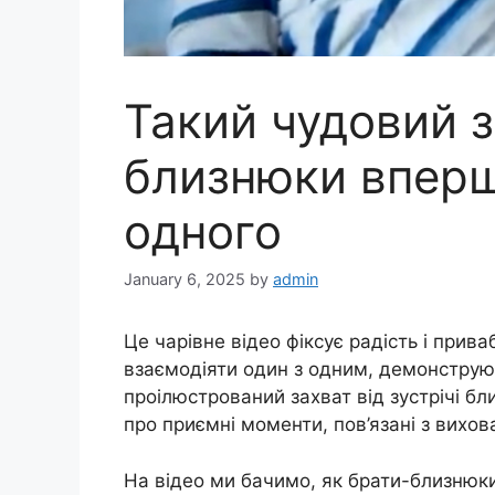
Такий чудовий з
близнюки вперш
одного
January 6, 2025
by
admin
Це чарівне відео фіксує радість і прив
взаємодіяти один з одним, демонструю
проілюстрований захват від зустрічі бли
про приємні моменти, пов’язані з вихо
На відео ми бачимо, як брати-близнюк