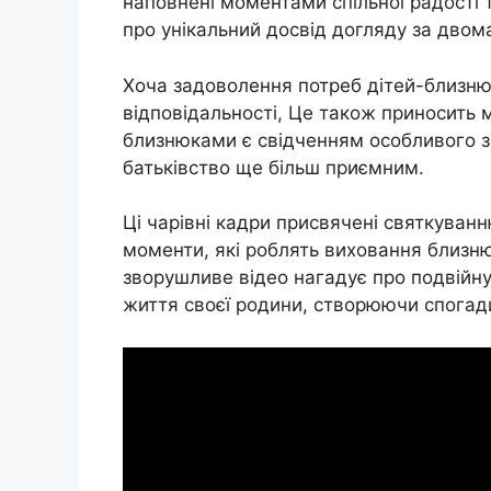
наповнені моментами спільної радості 
про унікальний досвід догляду за дво
Хоча задоволення потреб дітей-близню
відповідальності, Це також приносить
близнюками є свідченням особливого зв
батьківство ще більш приємним.
Ці чарівні кадри присвячені святкуван
моменти, які роблять виховання близню
зворушливе відео нагадує про подвійну
життя своєї родини, створюючи спогади