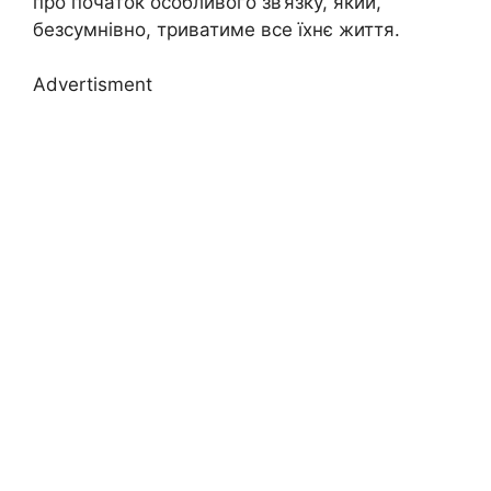
про початок особливого зв’язку, який,
безсумнівно, триватиме все їхнє життя.
Advertisment