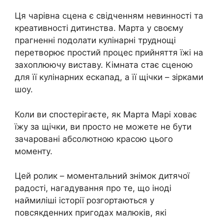
Ця чарівна сцена є свідченням невинності та
креативності дитинства. Марта у своєму
прагненні подолати кулінарні труднощі
перетворює простий процес прийняття їжі на
захоплюючу виставу. Кімната стає сценою
для її кулінарних ескапад, а її щічки – зірками
шоу.
Коли ви спостерігаєте, як Марта Марі ховає
їжу за щічки, ви просто не можете не бути
зачаровані абсолютною красою цього
моменту.
Цей ролик – моментальний знімок дитячої
радості, нагадування про те, що іноді
наймиліші історії розгортаються у
повсякденних пригодах малюків, які