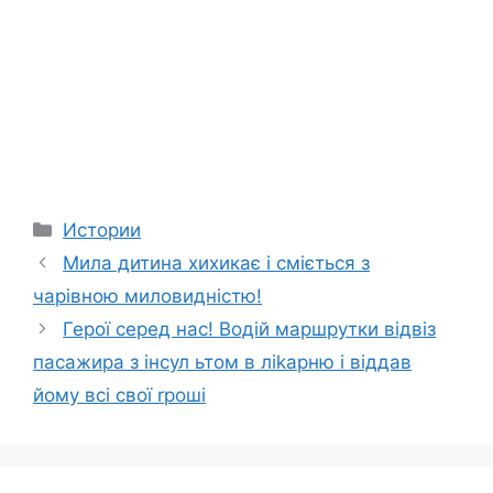
Categories
Истории
Мила дитина хихикає і сміється з
чарівною миловидністю!
Герої серед нас! Водій маршрутки відвіз
пасажира з інсул ьтом в ліkарню і віддав
йому всі свої rроші