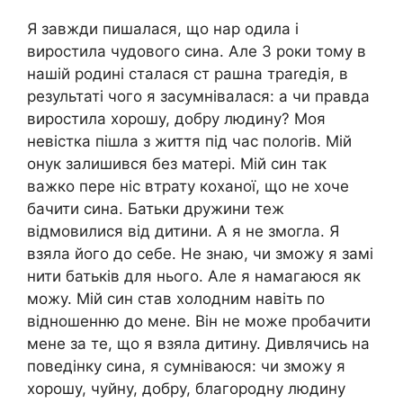
Я завжди пишалася, що нар одила і
виростила чудового сина. Але 3 роки тому в
нашій родині сталася ст рашна траrедія, в
результаті чого я засумнівалася: а чи правда
виростила хорошу, добру людину? Моя
невістка пішла з життя під час полоrів. Мій
онук залишився без матері. Мій син так
важко пере ніс втрату коханої, що не хоче
бачити сина. Батьки дружини теж
відмовилися від дитини. А я не змогла. Я
взяла його до себе. Не знаю, чи зможу я замі
нити батьків для нього. Але я намагаюся як
можу. Мій син став холодним навіть по
відношенню до мене. Він не може пробачити
мене за те, що я взяла дитину. Дивлячись на
поведінку сина, я сумніваюся: чи зможу я
хорошу, чуйну, добру, благородну людину