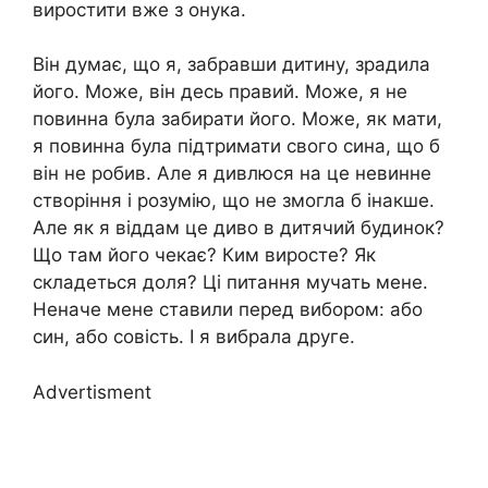
виростити вже з онука.
Він думає, що я, забравши дитину, зрадила
його. Може, він десь правий. Може, я не
повинна була забирати його. Може, як мати,
я повинна була підтримати свого сина, що б
він не робив. Але я дивлюся на це невинне
створіння і розумію, що не змогла б інакше.
Але як я віддам це диво в дитячий будинок?
Що там його чекає? Ким виросте? Як
складеться доля? Ці питання мучать мене.
Неначе мене ставили перед вибором: або
син, або совість. І я вибрала друге.
Advertisment