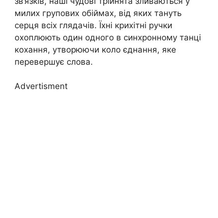
зв’язків, наші чудові трійнята зливаються у
милих групових обіймах, від яких тануть
серця всіх глядачів. Їхні крихітні ручки
охоплюють один одного в синхронному танці
кохання, утворюючи коло єднання, яке
перевершує слова.
Advertisment