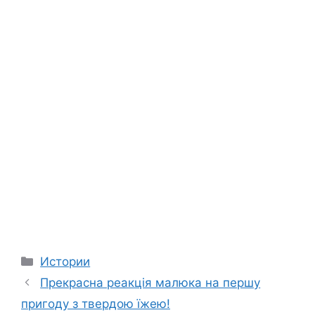
Categories
Истории
Прекрасна реакція малюка на першу
пригоду з твердою їжею!