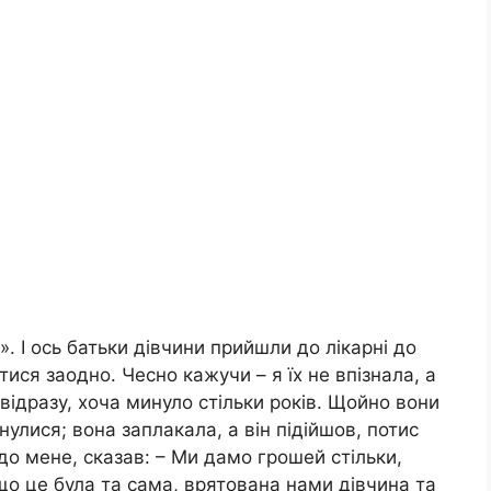
 І ось батьки дівчини прийшли до лікарні до
тися заодно. Чесно кажучи – я їх не впізнала, а
 відразу, хоча минуло стільки років. Щойно вони
улися; вона заплакала, а він підійшов, потис
до мене, сказав: – Ми дамо грошей стільки,
 що це була та сама, врятована нами дівчина та