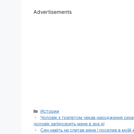
Advertisements
Categories
Истории
Чоловік з трепетом чекав народження сина
чоловік запідозрить мене в зра ді
Син навіть не спитав мене і поселив в моїй 