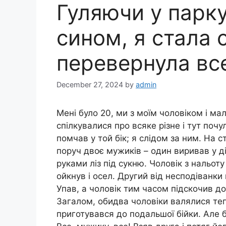
Гуляючи у парку
сином, я стала 
перевернула вс
December 27, 2024
by
admin
Мені було 20, ми з моїм чоловіком і ма
спілкувалися про всяке різне і тут поч
помчав у той бік; я слідом за ним. На 
поруч двоє мужиків – один виривав у дів
руками ліз під сукню. Чоловік з нальоту
ойкнув і осел. Другий від несподіванки
Упав, а чоловік тим часом підскочив до
Загалом, обидва чоловіки валялися тепе
приготувався до подальшої бійки. Але б