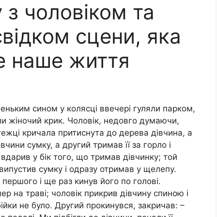
 з чоловіком та
свідком сцени, яка
е наше життя
леньким сином у колясці ввечері гуляли парком,
ули жіночий крик. Чоловік, недовго думаючи,
стежці кричала притиснута до дерева дівчина, а
чини сумку, а другий тримав її за горло і
 вдарив у бік того, що тримав дівчинку; той
 випустив сумку і одразу отримав у щелепу.
 першого і ще раз кинув його по голові.
р на траві; чоловік прикрив дівчину спиною і
ійки не було. Другий прокинувся, закричав: –