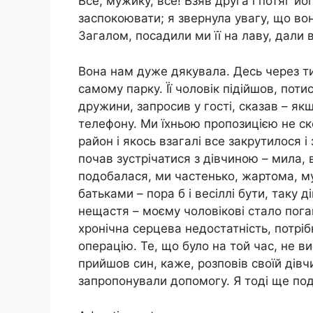
Все, мужику, все! Взяв друга і потяг йог
заспокоювати; я звернула увагу, що вон
Загалом, посадили ми її на лаву, дали
Вона нам дуже дякувала. Десь через ти
самому парку. Її чоловік підійшов, пот
дружини, запросив у гості, сказав – як
телефону. Ми їхньою пропозицією не ск
район і якось взагалі все закрутилося і
почав зустрічатися з дівчиною – мила,
подобалася, ми частенько, жартома, му
батьками – пора б і весіллі бути, таку 
нещастя – моєму чоловікові стало поган
хронічна серцева недостатність, потрі
операцію. Те, що було на той час, не в
прийшов син, каже, розповів своїй дівчи
запропонували допомогу. Я тоді ще по