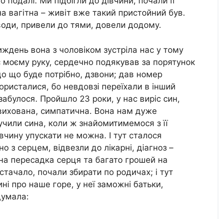
о подалі. Ми підбігли до дівчини, почали її
а вагітна – живіт вже такий пристойний був.
 води, привели до тями, довели додому.
ждень вона з чоловіком зустріла нас у тому
ис моєму руку, сердечно подякував за порятунок
що що буде потрібно, дзвони; дав номер
ористалися, бо невдовзі переїхали в інший
 забулося. Пройшло 23 роки, у нас виріс син,
 вихована, симпатична. Вона нам дуже
чили сина, коли ж знайомитимемося з її
дівчину упускати не можна. І тут сталося
о з серцем, відвезли до лікарні, діагноз –
бна пересадка серця та багато грошей на
истачало, почали збирати по родичах; і тут
ні про наше горе, у неї заможні батьки,
думала: