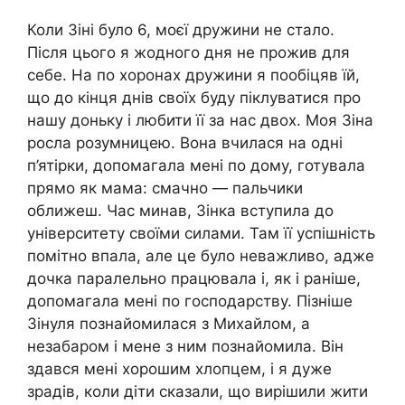
Коли Зіні було 6, моєї дружини не стало.
Після цього я жодного дня не прожив для
себе. На по хоронах дружини я пообіцяв їй,
що до кінця днів своїх буду піклуватися про
нашу доньку і любити її за нас двох. Моя Зіна
росла розумницею. Вона вчилася на одні
п’ятірки, допомагала мені по дому, готувала
прямо як мама: смачно — пальчики
оближеш. Час минав, Зінка вступила до
університету своїми силами. Там її успішність
помітно впала, але це було неважливо, адже
дочка паралельно працювала і, як і раніше,
допомагала мені по господарству. Пізніше
Зінуля познайомилася з Михайлом, а
незабаром і мене з ним познайомила. Він
здався мені хорошим хлопцем, і я дуже
зрадів, коли діти сказали, що вирішили жити