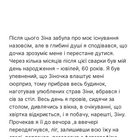
Після цього Зіна забула про моє існування
назовсім, але в глибині душі я сподівався, що
дочка зрозуміє мене і перестане дутися.
Через кілька місяців після цієї сварки був мій
день народження – ювілей, 60 років. Я був
упевнений, що Зіночка влаштує мені
сюрприз, тому прибрав весь будинок,
наготував улюблених страв Зіни, вбрався і
сів за стіл. Весь день я провів, сидячи за
столом, дивлячись з вікна, в очікуванні, що
хвіртка відкриється, і я побачу, нарешті, Зіну.
Прочекав я її до вечора ,а ввечері
переодягнувся, ліг, залишивши всю їжу на