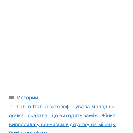
Categories
Истории
Галі в Італію зателефонувала молодша
дочка і сказала, що виходить заміж. Жінка
випросила у сеньйори відпустку на місяць.