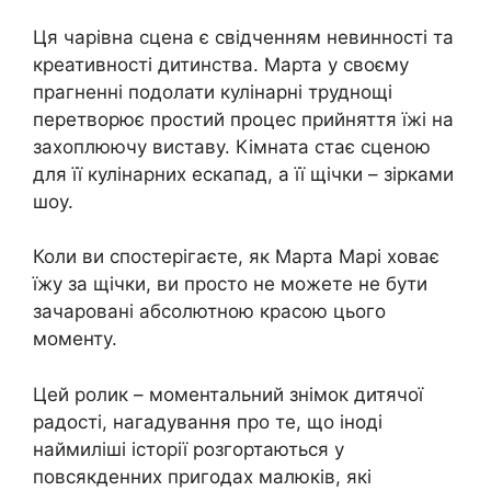
Ця чарівна сцена є свідченням невинності та
креативності дитинства. Марта у своєму
прагненні подолати кулінарні труднощі
перетворює простий процес прийняття їжі на
захоплюючу виставу. Кімната стає сценою
для її кулінарних ескапад, а її щічки – зірками
шоу.
Коли ви спостерігаєте, як Марта Марі ховає
їжу за щічки, ви просто не можете не бути
зачаровані абсолютною красою цього
моменту.
Цей ролик – моментальний знімок дитячої
радості, нагадування про те, що іноді
наймиліші історії розгортаються у
повсякденних пригодах малюків, які