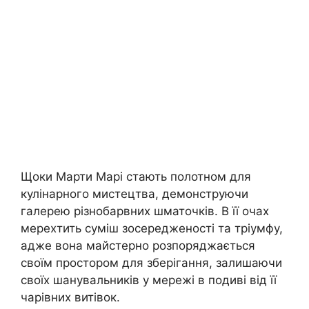
Щоки Марти Марі стають полотном для
кулінарного мистецтва, демонструючи
галерею різнобарвних шматочків. В її очах
мерехтить суміш зосередженості та тріумфу,
адже вона майстерно розпоряджається
своїм простором для зберігання, залишаючи
своїх шанувальників у мережі в подиві від її
чарівних витівок.