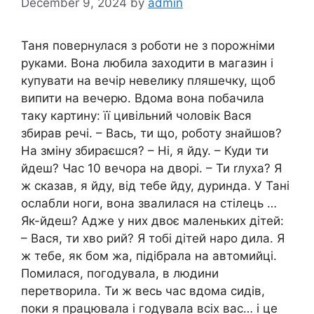
December 9, 2024
by
admin
Таня повернулася з роботи не з порожніми
руками. Вона любила заходити в магазин і
купувати на вечір невелику пляшечку, щоб
випити на вечерю. Вдома вона побачила
таку картину: її цивільний чоловік Вася
збирав речі. – Вась, ти що, роботу знайшов?
На зміну збираєшся? – Ні, я йду. – Куди ти
йдеш? Час 10 вечора на дворі. – Ти rлуха? Я
ж сказав, я йду, від тебе йду, дуринда. У Тані
ослабли ноги, вона звалилася на стілець …
Як-йдеш? Адже у них двоє маленьких дітей:
– Вася, ти хво рий? Я тобі дітей наро дила. Я
ж тебе, як бом жа, підібрала на автомийці.
Помилася, погодувала, в людини
перетворила. Ти ж весь час вдома сидів,
поки я працювала і годувала всіх вас… і це