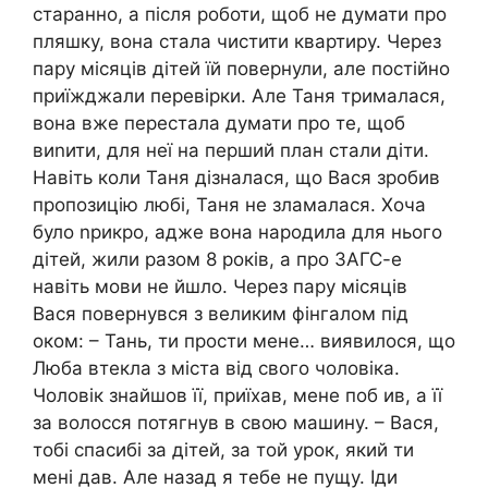
старанно, а після роботи, щоб не думати про
пляшку, вона стала чистити квартиру. Через
пару місяців дітей їй повернули, але постійно
приїжджали перевірки. Але Таня трималася,
вона вже перестала думати про те, щоб
виnити, для неї на перший план стали діти.
Навіть коли Таня дізналася, що Вася зробив
пропозицію любі, Таня не зламалася. Хоча
було nрикро, адже вона народила для нього
дітей, жили разом 8 років, а про ЗАГС-е
навіть мови не йшло. Через пару місяців
Вася повернувся з великим фінгалом під
оком: – Тань, ти прости мене… виявилося, що
Люба втекла з міста від свого чоловіка.
Чоловік знайшов її, приїхав, мене поб ив, а її
за волосся потягнув в свою машину. – Вася,
тобі спасибі за дітей, за той урок, який ти
мені дав. Але назад я тебе не пущу. Іди