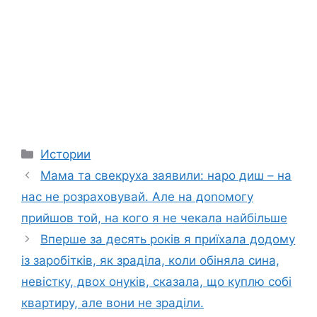
Categories
Истории
Мама та свекруха заявили: наро диш – на
нас не розраховувай. Але на доnомогу
прийшов той, на кого я не чекала найбільше
Вперше за десять років я приїхала додому
із заробітків, як зраділа, коли обіняла сина,
невістку, двох онуків, сказала, що куплю собі
квартиру, але вони не зраділи.