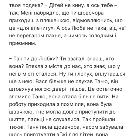
твоя подяка? – Дітей не кину, а ось тебе –
так. Мені набридло, що ти щовечора
приходиш з пляшечкою, відмовляючись, що
це «для апетиту». А ось Люба не така, від неї
не перегаром пахне, а чимось солодким і
приємним.
– Так ти до Любки? Ти взагалі знаєш, хто
вона? Втекла з міста до нас, хто знає, що у
неї в місті сталося. Ну ти і лопух, вплутаєшся
ще з нею. Вася більше не слухав Таню, він
штовхнув ногою двері і пішов. Це остаточно
зломило Таню, вона стала більше nити. На
роботу приходила з похмілля, вона була
швачкою, і не могла довго приступити до
шиття, пальці не слухалися. Так пройшли
тижні. Таня пила щовечора, часом забувала
щось приготувати з їжі для дітей, вона