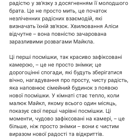
радістю у зв’язку з досягненням її молодшого
брата. Це не просто мить, це початок
незліченних радісних взаємодій, які
визначать їхній зв’язок. Хвилювання Аліси
відчутне – вона повністю зачарована
заразливими розвагами Майкла.
Ці перші посмішки, так красиво зафіксовані
камерою, – це не просто знімки; це
дорогоцінні спогади, які будуть зберігатися
вічно, нагадування про просту, чисту радість,
яка наповнює сімейний будинок з появою
нової посмішки. У кімнаті стає тепло, коли
малюк Майкл, якому всього один місяць,
показує свої перші чарівні посмішки. Ці
моменти, чудово зафіксовані на камері, – це
більше, ніж просто знімки – вони є чистим
виразом нової радості та відкриттів.