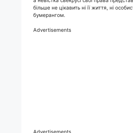
а невістка свекрусі свої права предста
більше не цікавить ні її життя, ні особ
бумерангом.
Advertisements
Advertisements