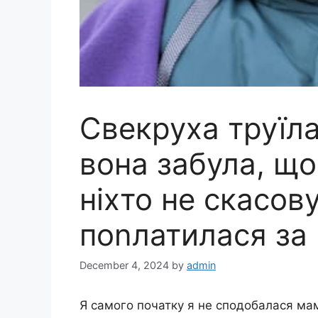
Свекруха труїла
вона забула, що
ніхто не скасову
поnлатилася за
December 4, 2024
by
admin
Я самого початку я не сподобалася мам