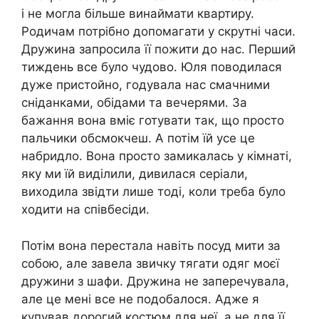
і не могла більше винаймати квартиру.
Родичам потрібно допомагати у скрутні часи.
Дружина запросила її пожити до нас. Перший
тиждень все було чудово. Юля поводилася
дуже пристойно, годувала нас смачними
сніданками, обідами та вечерями. За
бажання вона вміє готувати так, що просто
пальчики обсмокчеш. А потім їй усе це
набридло. Вона просто замикалась у кімнаті,
яку ми їй виділили, дивилася серіали,
виходила звідти лише тоді, коли треба було
ходити на співбесіди.
Потім вона перестала навіть посуд мити за
собою, але завела звичку тягати одяг моєї
дружини з шафи. Дружина не заперечувала,
але це мені все не подобалося. Адже я
купував дорогий костюм для неї, а не для її