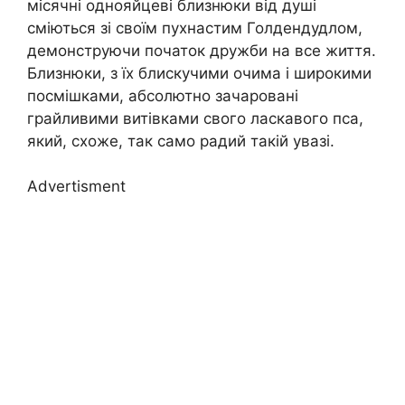
місячні однояйцеві близнюки від душі
сміються зі своїм пухнастим Голдендудлом,
демонструючи початок дружби на все життя.
Близнюки, з їх блискучими очима і широкими
посмішками, абсолютно зачаровані
грайливими витівками свого ласкавого пса,
який, схоже, так само радий такій увазі.
Advertisment