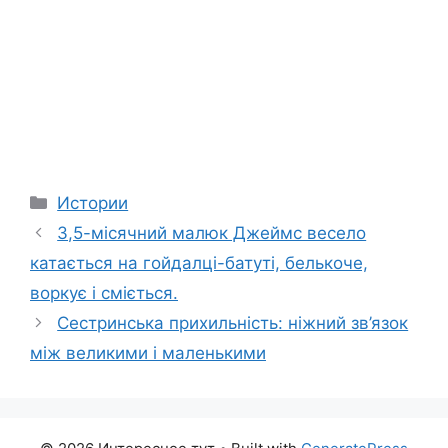
Categories
Истории
3,5-місячний малюк Джеймс весело
катається на гойдалці-батуті, белькоче,
воркує і сміється.
Сестринська прихильність: ніжний зв’язок
між великими і маленькими