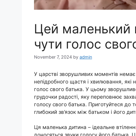
Цей маленький
чути голос свог
November 7, 2024
by
admin
У царстві зворушливих моментів немає 
непідробного щастя і хвилювання, які 
голос свого батька. У цьому зворушлив
грудочки радості, яку переповнює захва
голосу свого батька. Приготуйтеся до т
глибокий зв’язок між батьком і його ди
Ця маленька дитина – ідеальне втіленн
доносяться звуки голосу його батька. 