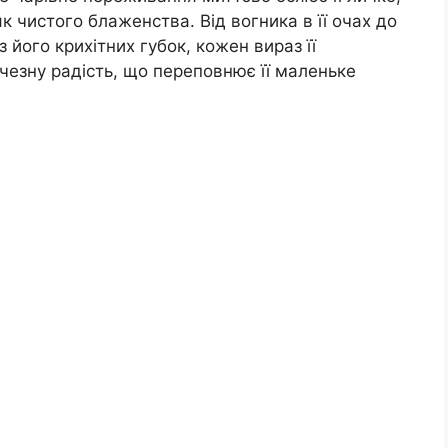
чистого блаженства. Від вогника в її очах до
 його крихітних губок, кожен вираз її
чезну радість, що переповнює її маленьке