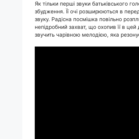
Як тільки перші звуки батьківського го
збудження. Її очі розширюються в пере
звуку. Радісна посмішка повільно розп
непідробний захват, що охопив її в цей
звучить чарівною мелодією, яка резонує