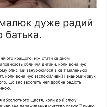
 малюк дуже радий
о батька.
нічого кращого, ніж стати свідком
наповнюють обличчя дитини, коли вона чує
ому описі ми занурюємося в світ маленької
т, коли вона чує заспокійливий і знайомий звук
ого, що вас захопить непідробна радість і
тиною.
я абсолютного щастя, коли до її слуху
Це чарівне переживання миттєво осяює її личко,