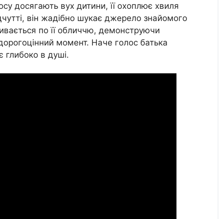
лосу досягають вух дитини, її охоплює хвиля
дчутті, він жадібно шукає джерело знайомого
ливається по її обличчю, демонструючи
 дорогоцінний момент. Наче голос батька
 глибоко в душі.