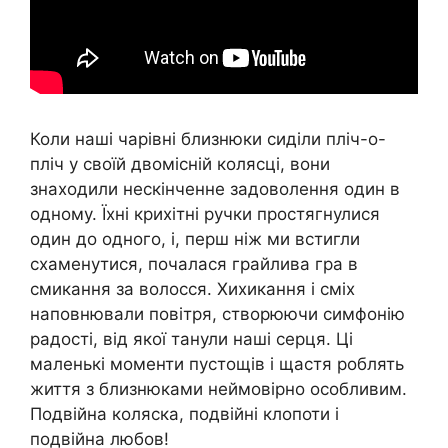
Коли наші чарівні близнюки сиділи пліч-о-
пліч у своїй двомісній колясці, вони
знаходили нескінченне задоволення один в
одному. Їхні крихітні ручки простягнулися
один до одного, і, перш ніж ми встигли
схаменутися, почалася грайлива гра в
смикання за волосся. Хихикання і сміх
наповнювали повітря, створюючи симфонію
радості, від якої танули наші серця. Ці
маленькі моменти пустощів і щастя роблять
життя з близнюками неймовірно особливим.
Подвійна коляска, подвійні клопоти і
подвійна любов!