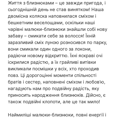
Життя з близнюками – це завжди пригода, і
сьогоднішній день не став винятком! Наша
двомісна коляска наповнилася сміхом і
бешкетним веселощами, оскільки наші
чарівні малюки-близнюки знайшли собі нову
забаву – смикати себе за волосся! Їхній
заразливий сміх луною розносився по парку,
вони смикали один одного за локони,
радіючи новому відкриттю. Їхні яскраві очі
іскрилися радістю, а їх грайливі витівки
викликали посмішки у всіх, хто проходив
повз. Ці дорогоцінні моменти спільності
братів і сестер, наповнені сміхом і любов’ю,
нагадують нам про подвійну радість, яку
приносить народження близнюків. Дійсно, є
також подвійні клопоти, але це так мило!
Наймиліші малюки-близнюки, повні енергії і