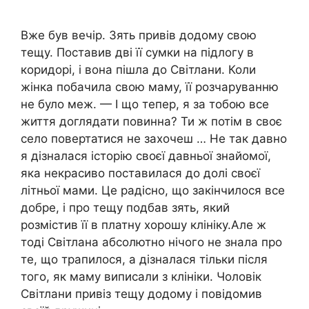
Вже був вечір. Зять привів додому свою
тещу. Поставив дві її сумки на підлогу в
коридорі, і вона пішла до Світлани. Коли
жінка побачила свою маму, її розчаруванню
не було меж. — І що тепер, я за тобою все
життя доглядати повинна? Ти ж потім в своє
село повертатися не захочеш … Не так давно
я дізналася історію своєї давньої знайомої,
яка некрасиво поставилася до долі своєї
літньої мами. Це радісно, що закінчилося все
добре, і про тещу подбав зять, який
розмістив її в платну хорошу клініку.Але ж
тоді Світлана абсолютно нічого не знала про
те, що трапилося, a дізналася тільки після
того, як маму виписали з клініки. Чоловік
Світлани привіз тещу додому і повідомив