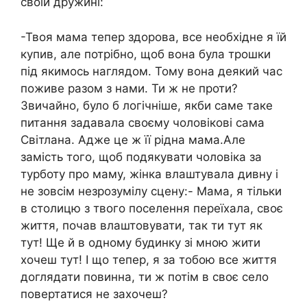
своїй дружині:
-Твоя мама тепер здорова, все необхідне я їй
купив, але потрібно, щоб вона була трошки
під якимось наглядом. Тому вона деякий час
поживе разом з нами. Ти ж не проти?
Звичайно, було б логічніше, якби саме таке
питання задавала своєму чоловікові сама
Світлана. Адже це ж її рідна мама.Але
замість того, щоб подякувати чоловіка за
турботу про маму, жінка влаштувала дивну і
не зовсім незрозумілу сцену:- Мама, я тільки
в столицю з твого поселення переїхала, своє
життя, почав влаштовувати, так ти тут як
тут! Ще й в одному будинку зі мною жити
хочеш тут! І що тепер, я за тобою все життя
доглядати повинна, ти ж потім в своє село
повертатися не захочеш?