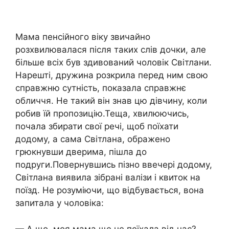
Мама пенсійного віку звичайно
розхвилювалася після таких слів дочки, але
більше всіх був здивований чоловік Світлани.
Нарешті, дружина розкрила перед ним свою
справжню сутність, показала справжнє
обличчя. Не такий він знав цю дівчину, коли
робив їй пропозицію.Теща, хвилюючись,
почала збирати свої речі, щоб поїхати
додому, a сама Світлана, ображено
грюкнувши дверима, пішла до
подруги.Повернувшись пізно ввечері додому,
Світлана виявила зібрані валізи і квиток на
поїзд. Не розуміючи, що відбувається, вона
запитала y чоловіка:
— А що, моя мама ще не поїхала від нас?