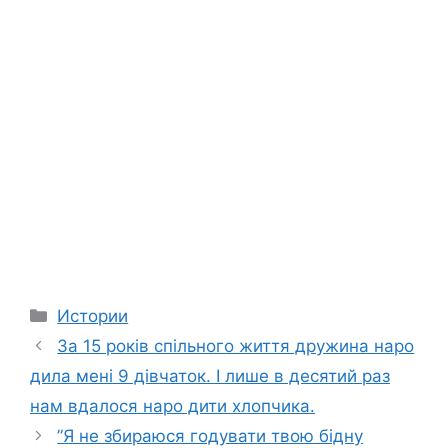
Categories
Истории
За 15 років спільного життя дружина наро
дила мені 9 дівчаток. І лише в десятий раз
нам вдалося наро дити хлопчика.
”Я не збираюся годувати твою бідну