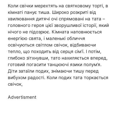
Коли свічки мерехтять на святковому торті, в
кімнаті панує тиша. Широко розкриті від
хвилювання дитячі очі спрямовані на тата –
головного героя цієї зворушливої історії, який
нічого не підозрює. Кімната наповнюється
енергією свята, і маленькі обличчя
освічуються світлом свічок, відбиваючи
тепло, що походить від серця сім’ї. І потім,
глибоко зітхнувши, тато нахиляється вперед,
готовий погасити танцюючі язики полум’я.
Діти затаїли подих, знімаючи тишу перед
вибухом радості. Коли подих тата торкається
свічок,
Advertisment