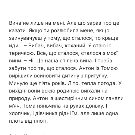
Вина не лише на мені. Але що зараз про це
казати. Якщо ти розлюбила мене, якщо
звинувачуєш у тому, що сталося, то краще
йди… – Вибач, вибач, коханий. Я стаю іс
теричкою. Все, що сталося, сталося з моєї
вини. – Ні. Це наша спільна вина. І треба
забути про те, що сталося. Антон із Томою
вирішили всиновити дитину з притулку.
Минуло ще п’ять років. Літо, тепла погода. У
вихідні вони всією родиною виїхали на
природу. Антон із шестирічним сином ганяли
м’яч. Тома няньчила на руках доньку. І
хлопчик, і дівчинка рідні їм, але лише одна
плоть від плоті.