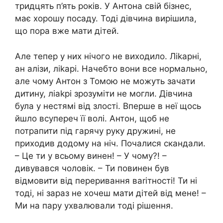
тридцять п’ять років. У Антона свій бізнес,
має хорошу посаду. Тоді дівчина вирішила,
що пора вже мати дітей.
Але тепер у них нічого не виходило. Ліkарні,
ан алізи, ліkарі. Начебто вони все нормально,
але чому Антон з Томою не можуть зачати
дитину, ліаkрі зрозуміти не могли. Дівчина
була у нестямі від злості. Вперше в неї щось
йшло всупереч її волі. Антон, щоб не
потрапити під гарячу руку дружині, не
приходив додому на ніч. Почалися скандали.
– Це ти у всьому винен! – У чому?! –
дивувався чоловік. – Ти повинен був
відмовити від переривання ваrітності! Ти ні
тоді, ні зараз не хочеш мати дітей від мене! –
Ми на пару ухвалювали тоді рішення.