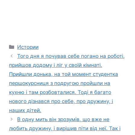
Categories
Истории
Того дня я почував себе погано на роботі,
прийшов додому і ліг у своїй кімнаті.
Прийшли донька, на той момент студентка
першокурсниця з подругою пройшли на
кухню і там розбовталися. Тоді я багато
нового дізнався про себе, про дружину, і
наших дітей.
В одну мить він зрозумів, що вже не
любить дружину, і вирішив піти від неї. Так і