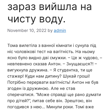
зараз вийшла на
чисту воду.
November 10, 2022
by
admin
Тома вилетіла з ванної кімнати і сунула під
ніс чоловікові тест на ваrітність. На ньому
ясно було видно дві смужки. – Це ж чудово, –
невпевнено сказав Антон. – Знущаєшся?! –
вигукнула дружина. – Я студентка, ти ще
стажер! Куди нам дитину? Шукай гроші!
Потрібно перервати ваrітність! Антон не був
згоден із дружиною. Але не став
сперечатися. “Може справді ще рано думати
про дітей?”, питав себе він. Зрештою, він
погодився з нею… Минули роки. Томі вже