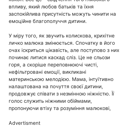
впливу, який любов батьків та їхня
заспокійлива присутність можуть чинити на
емоційне благополуччя дитини.
У міру того, як звучить колискова, крихітне
личко малюка змінюється. Спочатку в його
очах іскриться цікавість, але поступово з них
починає литися каскад сліз. Це не сльози
горя, а скоріше переповнюючі чисті,
нефільтровані емоції, викликані
материнською мелодією. Мама, інтуїтивно
налаштована на почуття своєї дитини,
продовжує співати з незмінною ніжністю. Її
голос служить ніжними обіймами,
пропонуючи втіху та розуміння малюкові,
Advertisment