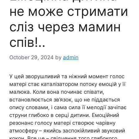
не може стримати
сліз через мамин
спів!..
October 29, 2024
by
admin
У цей зворушливий та ніжний момент голос
матері стає каталізатором потоку емоцій у її
малюка. Коли вона починає співати,
встановлюється зв’язок, що не піддається
опису словами, і сама сила її мелодії зачіпає
струни глибоко в серці дитини. Емоційний
резонанс голосу матері створює чарівну
атмосферу – якийсь заспокійливий звуковий
кокон. Все це – свідчення того глибокого