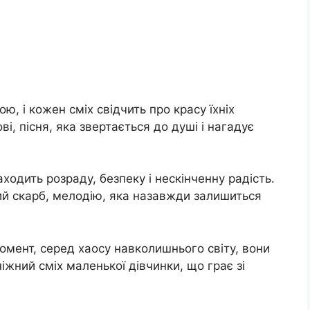
ю, і кожен сміх свідчить про красу їхніх
ві, пісня, яка звертається до душі і нагадує
ходить розраду, безпеку і нескінченну радість.
ьший скарб, мелодію, яка назавжди залишиться
омент, серед хаосу навколишнього світу, вони
іжний сміх маленької дівчинки, що грає зі