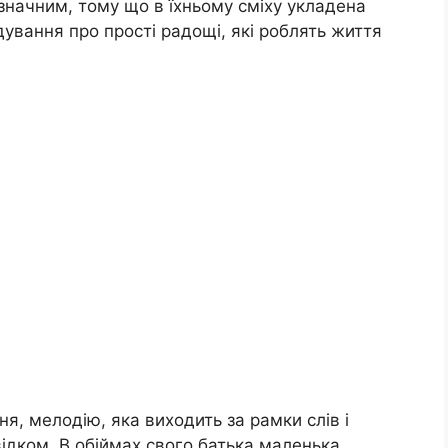
езначним, тому що в їхньому сміху укладена
ування про прості радощі, які роблять життя
, мелодію, яка виходить за рамки слів і
свідком. В обіймах свого батька маленька