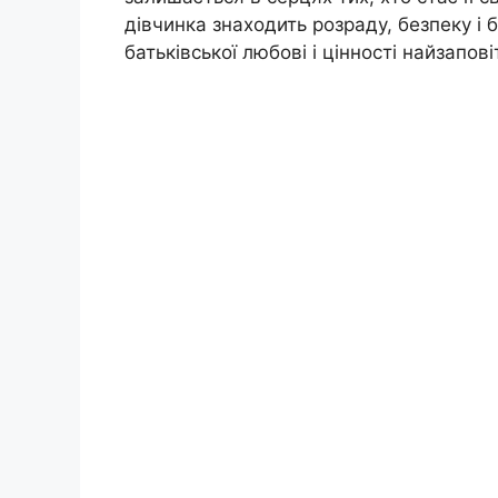
дівчинка знаходить розраду, безпеку і
батьківської любові і цінності найзапов