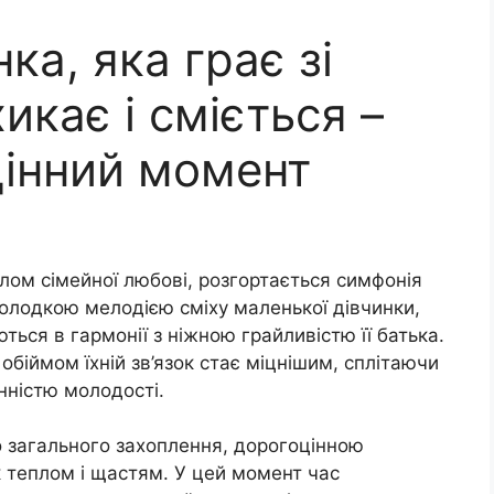
ка, яка грає зі
икає і сміється –
цінний момент
еплом сімейної любові, розгортається симфонія
солодкою мелодією сміху маленької дівчинки,
ься в гармонії з ніжною грайливістю її батька.
біймом їхній зв’язок стає міцнішим, сплітаючи
нністю молодості.
о загального захоплення, дорогоцінною
 теплом і щастям. У цей момент час