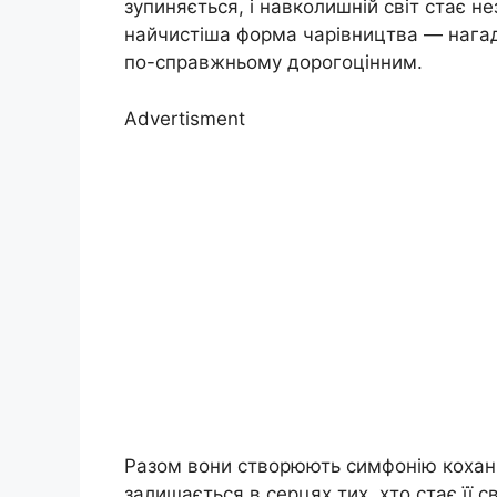
зупиняється, і навколишній світ стає н
найчистіша форма чарівництва — нагад
по-справжньому дорогоцінним.
Advertisment
Разом вони створюють симфонію кохання
залишається в серцях тих, хто стає її 