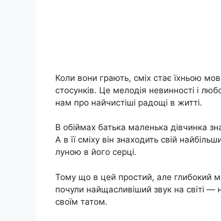
Коли вони грають, сміх стає їхньою мово
стосунків. Це мелодія невинності і любо
нам про найчистіші радощі в житті.
В обіймах батька маленька дівчинка зна
А в її сміху він знаходить свій найбіл
луною в його серці.
Тому що в цей простий, але глибокий м
почули найщасливіший звук на світі — н
своїм татом.