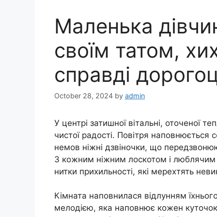
Маленька дівчин
своїм татом, хих
справді дорого
October 28, 2024
by
admin
У центрі затишної вітальні, оточеної т
чистої радості. Повітря наповнюється 
немов ніжні дзвіночки, що передзвонюют
З кожним ніжним лоскотом і люблячим о
нитки прихильності, які мерехтять неви
Кімната наповнилася відлунням їхньог
мелодією, яка наповнює кожен куточок