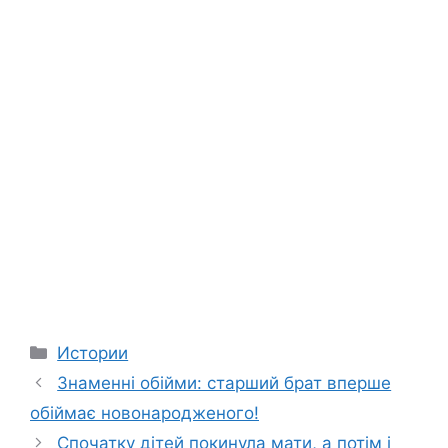
Categories
Истории
Знаменні обійми: старший брат вперше
обіймає новонародженого!
Спочатку дітей покинула мати, а потім і