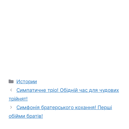
Categories
Истории
Симпатичне тріо! Обідній час для чудових
трійнят!
Симфонія братерського кохання! Перші
обійми братів!