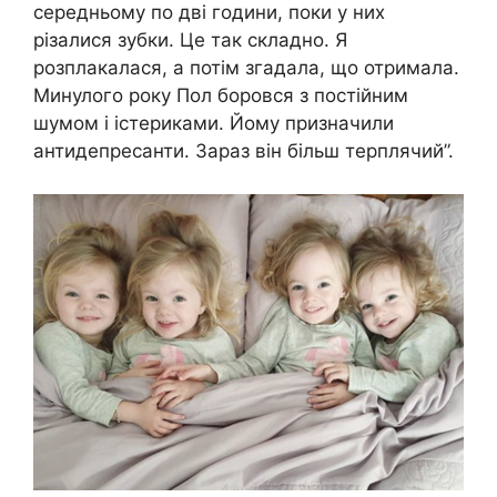
середньому по дві години, поки у них
різалися зубки. Це так складно. Я
розплакалася, а потім згадала, що отримала.
Минулого року Пол боровся з постійним
шумом і істериками. Йому призначили
антидепресанти. Зараз він більш терплячий”.