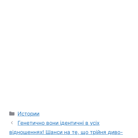
Categories
Истории
Генетично вони ідентичні в усіх
відношеннях! Шанси на те, що трійня диво-