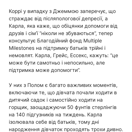
Коррі у випадку з Джеммою заперечує, що
страждає від післяпологової депресії, а
Карла, яка каже, що обіцянки допомоги від
друзів і сім’ї “ніколи не збуваються”, тепер
консультує Благодійний фонд Multiple
Milestones на підтримку батьків трійні і
немовлят. Карла, Грейс, Ессекс, кажуть: “це
може бути самотньо і непосильно, але
підтримка може допомогти”.
У них з Полом є багато важливих моментів,
включаючи те, що дівчата почали ходити в
дитячий садок і самостійно ходити на
горщик, заощаджуючи 50 фунтів стерлінгів
на 140 підгузників на тиждень. Карла
ізолювала себе від батьків, тому дні
народження дівчаток проходять трохи дивно.