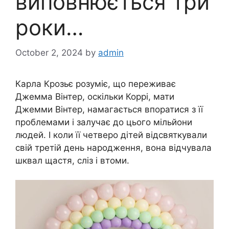
виповнюється три
роки…
October 2, 2024
by
admin
Карла Крозьє розуміє, що переживає
Джемма Вінтер, оскільки Коррі, мати
Джемми Вінтер, намагається впоратися з її
проблемами і залучає до цього мільйони
людей. І коли її четверо дітей відсвяткували
свій третій день народження, вона відчувала
шквал щастя, сліз і втоми.