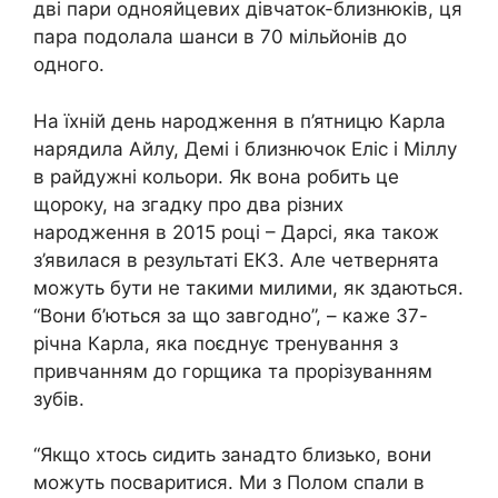
дві пари однояйцевих дівчаток-близнюків, ця
пара подолала шанси в 70 мільйонів до
одного.
На їхній день народження в п’ятницю Карла
нарядила Айлу, Демі і близнючок Еліс і Міллу
в райдужні кольори. Як вона робить це
щороку, на згадку про два різних
народження в 2015 році – Дарсі, яка також
з’явилася в результаті ЕКЗ. Але четвернята
можуть бути не такими милими, як здаються.
“Вони б’ються за що завгодно”, – каже 37-
річна Карла, яка поєднує тренування з
привчанням до горщика та прорізуванням
зубів.
“Якщо хтось сидить занадто близько, вони
можуть посваритися. Ми з Полом спали в