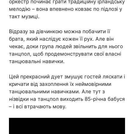
оркестр починає грати традиційну ірландську
мелодію – вона впевнено ковзає по підлозі у
такт музиці.
Відразу за дівчинкою можна побачити її
брата, який наслідує кожен її рух. Але він
чекає, доки група людей звільнить для нього
танцпол, щоб продемонструвати свої власні
танцювальні навички.
Цей прекрасний дует змушує гостей ляскати і
кричати від захоплення їх неймовірними
танцювальними навичками. Але тут з
нізвідки на танцпол виходить 85-річна бабуся
– і всі втрачають мову.