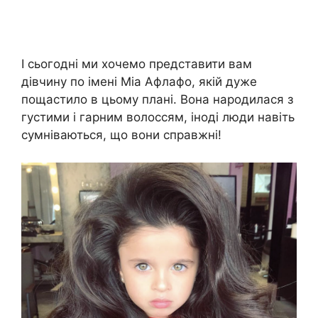
І сьогодні ми хочемо представити вам
дівчину по імені Міа Афлафо, якій дуже
пощастило в цьому плані. Вона народилася з
густими і гарним волоссям, іноді люди навіть
сумніваються, що вони справжні!