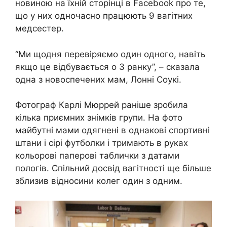
новиною на їхній сторінці в Facebook про те,
що у них одночасно працюють 9 вагітних
медсестер.
“Ми щодня перевіряємо один одного, навіть
якщо це відбувається о 3 ранку”, – сказала
одна з новоспечених мам, Лонні Соукі.
Фотограф Карлі Мюррей раніше зробила
кілька приємних знімків групи. На фото
майбутні мами одягнені в однакові спортивні
штани і сірі футболки і тримають в руках
кольорові паперові таблички з датами
пологів. Спільний досвід вагітності ще більше
зблизив відносини колег один з одним.