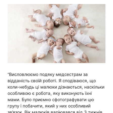
“Висловлюємо подяку медсестрам за
відданість своїй роботі. Я сподіваюся, що
коли-небудь ці малюки дізнаються, наскільки
особливою є робота, яку виконують їхні
мами. Було приємно сфотографувати цю
групу і побачити, який у них особливий
зв’язок. Вік малюків варіювався від 3 тижнів