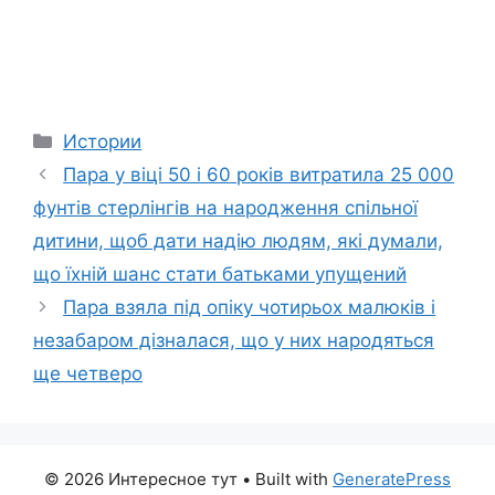
Categories
Истории
Пара у віці 50 і 60 років витратила 25 000
фунтів стерлінгів на народження спільної
дитини, щоб дати надію людям, які думали,
що їхній шанс стати батьками упущений
Пара взяла під опіку чотирьох малюків і
незабаром дізналася, що у них народяться
ще четверо
© 2026 Интересное тут
• Built with
GeneratePress