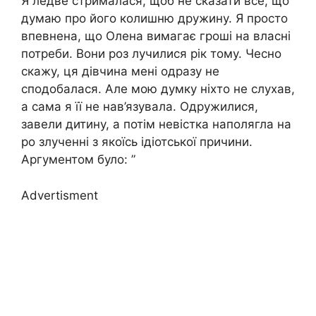
Я ледве стрималася, щоб не сказати все, що
думаю про його колишню дружину. Я просто
впевнена, що Олена вимагає гроші на власні
потреби. Вони роз лучилися рік тому. Чесно
скажу, ця дівчина мені одразу не
сподобалася. Але мою думку ніхто не слухав,
а сама я її не нав’язувала. Одружилися,
завели дитину, а потім невістка наполягла на
ро злученні з якоїсь ідіотської причини.
Аргументом було: ”
Advertisment